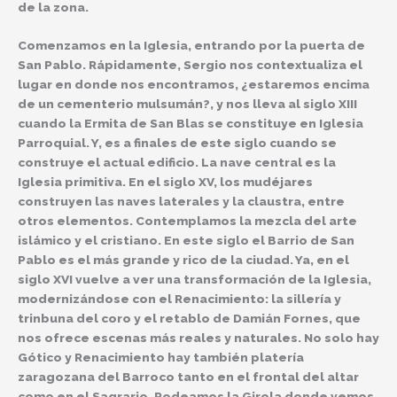
de la zona.
Comenzamos en la Iglesia, entrando por la puerta de
San Pablo. Rápidamente, Sergio nos contextualiza el
lugar en donde nos encontramos, ¿estaremos encima
de un cementerio mulsumán?, y nos lleva al siglo XIII
cuando la Ermita de San Blas se constituye en Iglesia
Parroquial. Y, es a finales de este siglo cuando se
construye el actual edificio. La nave central es la
Iglesia primitiva. En el siglo XV, los mudéjares
construyen las naves laterales y la claustra, entre
otros elementos. Contemplamos la mezcla del arte
islámico y el cristiano. En este siglo el Barrio de San
Pablo es el más grande y rico de la ciudad. Ya, en el
siglo XVI vuelve a ver una transformación de la Iglesia,
modernizándose con el Renacimiento: la sillería y
trinbuna del coro y el retablo de Damián Fornes, que
nos ofrece escenas más reales y naturales. No solo hay
Gótico y Renacimiento hay también platería
zaragozana del Barroco tanto en el frontal del altar
como en el Sagrario. Rodeamos la Girola donde vemos