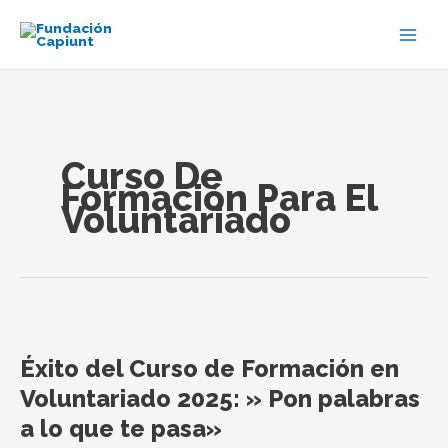
Ir
al
contenido
Curso De
Formación Para El
Voluntariado
Éxito
del
Éxito del Curso de Formación en
Curso
de
Voluntariado 2025: » Pon palabras
Formación
a lo que te pasa»
en