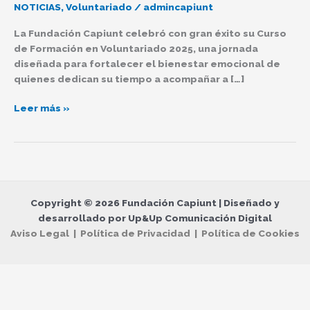
Voluntariado
NOTICIAS
,
Voluntariado
/
admincapiunt
2025:
La Fundación Capiunt celebró con gran éxito su Curso
»
de Formación en Voluntariado 2025, una jornada
Pon
diseñada para fortalecer el bienestar emocional de
palabras
quienes dedican su tiempo a acompañar a […]
a
lo
Leer más »
que
te
pasa»
Copyright © 2026 Fundación Capiunt | Diseñado y
desarrollado por Up&Up Comunicación Digital
Aviso Legal | Política de Privacidad | Política de Cookies