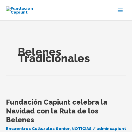
Ir
al
contenido
Belenes
Tradicionales
Fundación
Capiunt
Fundación Capiunt celebra la
celebra
la
Navidad con la Ruta de los
Navidad
Belenes
con
la
Encuentros Culturales Senior
,
NOTICIAS
/
admincapiunt