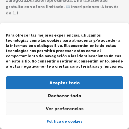
Zaragoza.Duración aproximada: 1 hora.Actividad
gratuita con aforo limitado.
Inscripciones: A través
de […]
Leer más »
Para ofrecer las mejores experiencias, utilizamos
tecnologías como las cookies para almacenar y/o acceder a
la información del dispositivo. El consentimiento de estas
tecnologías nos permitirá procesar datos como el
comportamiento de navegación o las identificaciones únicas
en este sitio. No consentir o retirar el consentimiento, puede
Copyright © 2026 Fundación Capiunt | Diseñado y
afectar negativamente a ciertas características y funciones.
desarrollado por Up&Up Comunicación Digital
Aviso Legal | Política de Privacidad | Política de Cookies
Aceptar todo
Rechazar todo
Ver preferencias
Política de cookies