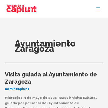
Ir
al
contenido
Ayuntamiento
Zaragoza
Visita guiada al Ayuntamiento de
Visita
guiada
Zaragoza
al
admincapiunt
Ayuntamiento
de
Miércoles, 3 de mayo de 2026 · 11:00 h Visita cultural
Zaragoza
guiada por personal del Ayuntamiento de