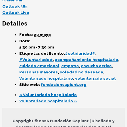
Outlook 365
Outlook Live
Detalles
Fecha:
20 mayo
Hora:
5:30 pm - 7:30 pm
Etiquetas del Evento:
#solidaridad#
,
#Voluntariado#
,
acompañamiento hospitalario
,
cuidado emocional
,
empatía
,
escucha activa
,
Personas mayores
,
soledad no deseada
,
Voluntariado hospitalario
,
voluntariado social
Sitio web:
fundacioncapiunt.org
«
Voluntariado hospitalario
Voluntariado hospitalario
»
Copyright © 2026 Fundación Capiunt | Diseñado y
desarrollado por Up&Up Comunicación Digital