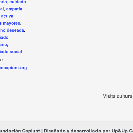
ario
,
cuidado
al
,
empatía
,
 activa
,
s mayores
,
 no deseada
,
iado
ario
,
iado social
b:
oncapiunt.org
Visita cultur
undación Capiunt | Diseñado y desarrollado por Up&Up C