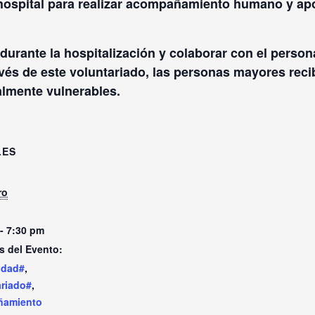
ospital para realizar
acompañamiento humano y apo
 durante la hospitalización y colaborar con el person
avés de este voluntariado, las personas mayores rec
lmente vulnerables.
LES
ro
- 7:30 pm
s del Evento:
idad#
,
ariado#
,
ñamiento