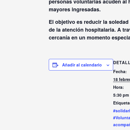
personas voluntarias acuden al h
mayores ingresadas
.
El objetivo es reducir la soledad
de la atención hospitalaria
. A tr
cercanía en un momento especia
DETAL
Añadir al calendario
Fecha:
18 febre
Hora:
5:30 pm 
Etiqueta
#solidar
#Volunt
acompa