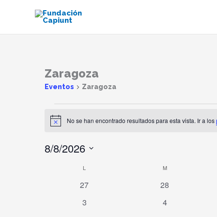
Ir
al
contenido
LUNES
MARTES
Zaragoza
Eventos
Eventos
Zaragoza
No se han encontrado resultados para esta vista. Ir a los
Aviso
8/8/2026
Selecciona
L
M
Calendario
la
de
0
0
27
28
fecha.
Eventos
eventos
eventos
0
0
3
4
eventos
eventos