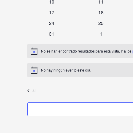
0
0
10
11
eventos
eventos
0
0
17
18
eventos
eventos
0
0
24
25
eventos
eventos
0
0
31
1
eventos
eventos
No se han encontrado resultados para esta vista. Ir a los
Aviso
No hay ningún evento este día.
Aviso
Jul