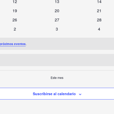
0
0
0
12
13
14
eventos
eventos
eventos
0
0
0
19
20
21
eventos
eventos
eventos
0
0
0
26
27
28
eventos
eventos
eventos
0
0
0
2
3
4
eventos
eventos
eventos
próximos eventos
.
Este mes
Suscribirse al calendario