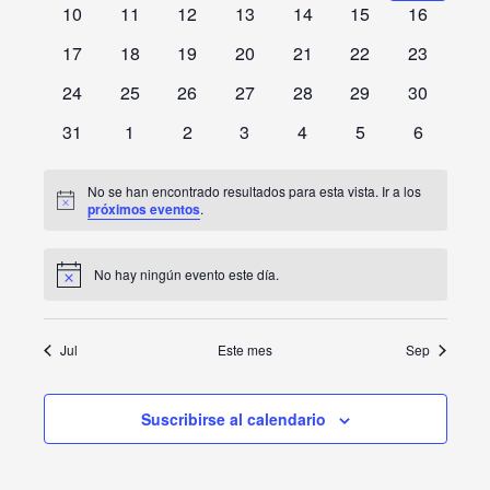
0
0
0
0
0
0
0
10
11
12
13
14
15
16
eventos
eventos
eventos
eventos
eventos
eventos
eventos
0
0
0
0
0
0
0
17
18
19
20
21
22
23
eventos
eventos
eventos
eventos
eventos
eventos
eventos
0
0
0
0
0
0
0
24
25
26
27
28
29
30
eventos
eventos
eventos
eventos
eventos
eventos
eventos
0
0
0
0
0
0
0
31
1
2
3
4
5
6
eventos
eventos
eventos
eventos
eventos
eventos
eventos
No se han encontrado resultados para esta vista. Ir a los
Aviso
próximos eventos
.
No hay ningún evento este día.
Aviso
Jul
Este mes
Sep
Suscribirse al calendario