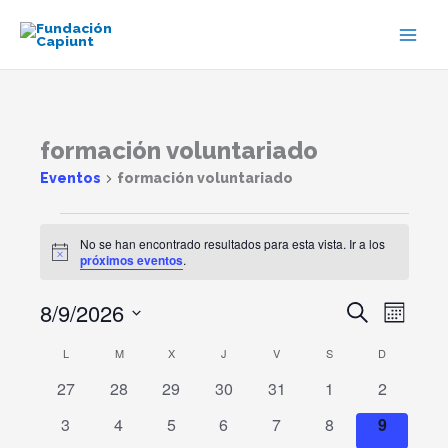
Ir
al
contenido
LUNES
MARTES
MIÉRCOLES
JUEVES
VIERNES
SÁBADO
DOMINGO
formación voluntariado
Eventos
Eventos
formación voluntariado
No se han encontrado resultados para esta vista. Ir a los
Aviso
próximos eventos
.
8/9/2026
Navegación
Navega
Buscar
Mes
de
de
Selecciona
búsqueda
vistas
L
M
X
J
V
S
D
Calendario
la
y
de
de
fecha.
0
0
0
0
0
0
0
27
28
29
30
31
1
2
vistas
Evento
Eventos
eventos
eventos
eventos
eventos
eventos
eventos
eventos
de
0
0
0
0
0
0
0
3
4
5
6
7
8
9
Eventos
eventos
eventos
eventos
eventos
eventos
eventos
eventos